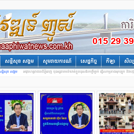
សន្តិសុខ សង្គម
សូមរាយការណ៍
សេដ្ឋកិច្ច
កីឡា
សិល្
សន្តិសុខ សង្គម
អាវុធហត្ថរាជធានីភ្នំពេញ ចុះអន្តរាគមន៍ឃាត់ខ្លួនបុរសបែកថ្នាំម្នាក់ ធ្វើសកម្មភាពអុកឡុក និងបង្