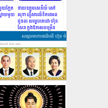
់មួយភ្លែត
នាយឧត្តមសេនីយ៍ សៅ
្ដាយមួយ
សុខា ផ្ញើសារលិខិតគោរព
ជូនពរ សម្ដេចតេជោ ហ៊ុន
សែន ក្នុងឱកាសចម្រើន
ជន្មាយុ
សម្តេចមហាបវរធិបតី ហ៊ុន ម៉ាណែត អញ្ជើញប្រគល់សញ្ញាបត្រ និងសម្ពោធ