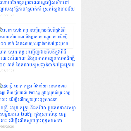
ំណោយចែកជូនប្រជាពលរដ្ឋភៀសសឹកនៅ
្ឌលសុវត្ថិភាពវត្តបាក់កាំ ស្រុកត្បែងមានជ័យ
/08/2026
ក សេង គន្ធ អញ្ជើញ​ជាអធិបតីក្នុងពិធី
ំណេះសំណាល និងប្រកាសបញ្ចូលសមាជិកថ្មី
០០ នាក់ នៃគណបក្សសង្កាត់ចាក់អង្រែក្រោម
/08/2026
្ឋមន្រ្តី​ នេត្រ ភក្ត្រា និងភរិយា ប្រគេនទានវស្សា
ងបច្ច័យដល់ ២៧វត្ត ក្នុងស្រុកសំបូរ ខេត្ត
រចេះ ដើម្បីលើកស្ទួយព្រះពុទ្ធសាសនា
/08/2026