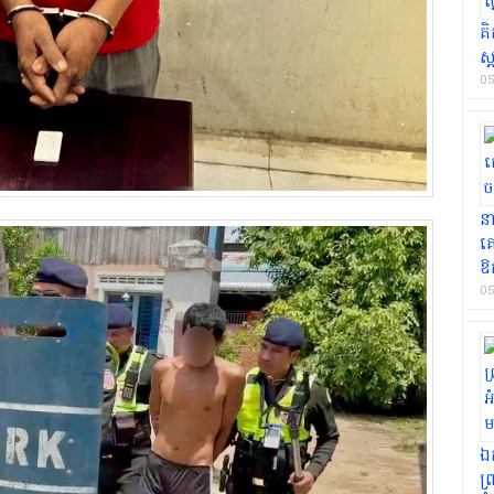
គិ
ស្
05
ន
គ
ឱ
05
ឯក
ព្