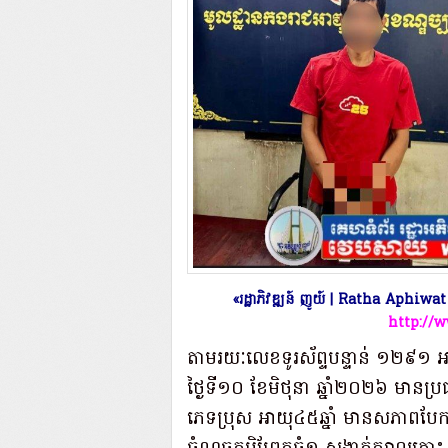
«រដ្ឋាភិវឌ្ឍន៍ ញូយ៍ | Ratha Aphiw
http://
តាមរយៈលេខទូរស័ព្ទបន្ទាន់ ១២៩១ អ
ថ្ងៃទី១០ ខែមិថុនា ឆ្នាំ២០២៦ មានប្
ភេទប្រុស អាយុ៤៥ឆ្នាំ មានសភាពបែកថ្នា