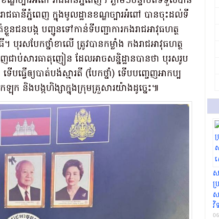
ខណ្ឌច្បារអំពៅ រាជធានីភ្នំពេញ។ ភ្លាមៗបន្ទាប់ពីទទួលបាន
ាជធានីភ្នំពេញ ក្នុងមូលដ្ឋានខណ្ឌច្បារអំពៅ បានចុះដល់ទី
ត់ខ្លួនជនបង្ក បញ្ជូនទៅកាន់ទីបញ្ជាការកងរាជអាវុធហត្ថ
ិធី។ បុរសបែកថ្នាំខាលើ ត្រូវបានកម្លាំង កងរាជអាវុធហត្ថ
កឃើញជាប់សារធាតុញៀន ដែលអាចសន្និដ្ឋានបានថា បុរសរូប
បធ្វើឲ្យបាត់បង់ស្មារតី (បែកថ្នាំ) ទើបបញ្ចេញអាកប្ប
ុក និងបង្កហិង្សាក្នុងក្រុមគ្រួសារយ៉ាងដូច្នេះ៕
ស
ប
សា
វិ
06