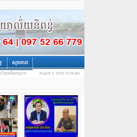
បៈ
សុខភាព
កហិង្សាលើក្រុមគ្រួសារ!
August 6, 2026 10:28 pm