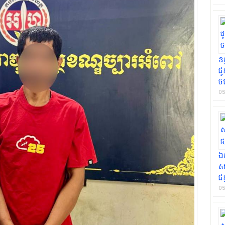
ឧ
ជ
ចម
05
ឯក
ស
ជន
05