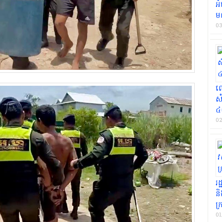
អ
មណ
03
លោ
ស
៤
02
រដ
និ
ក្
01