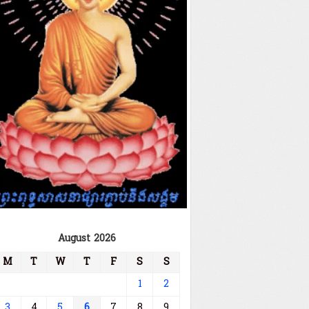
August 2026
M
T
W
T
F
S
S
1
2
3
4
5
6
7
8
9