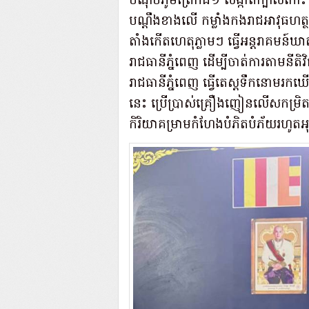
ចំណុចភូមិព្រែកធំ១ សង្កាត់ក្បាលកោះ 
បណ្ដឹងខាងលើ កម្លាំងកងរាជអាវុធហត្ថរ
តាំងកើតហេតុភ្លាមៗ ធ្វើអន្តរាគមន៍ឃា
រាជធានីភ្នំពេញ ដើម្បីចាត់ការតាមនីតិវ
រាជធានីភ្នំពេញ ធ្វើតេស្តទឹកនោមរ
នេះ ប្រើប្រាស់គ្រឿងញៀនលើសកម្រិត ទើ
កិរិយាគម្រាមកំហែងបំភិតបំភ័យរហូតអុកឡ