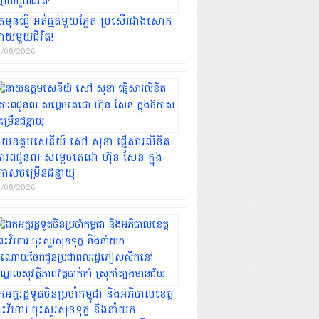
តមុនធ្វើ អត់ធ្មត់មួយភ្លែត ប្រសើរជាងសោក
ដាយមួយជីវិត!
/08/2026
ាយឧត្តមសេនីយ៍ សៅ សុខា ផ្ញើសារលិខិត
ោរពជូនពរ សម្ដេចតេជោ ហ៊ុន សែន ក្នុង
កាសចម្រើនជន្មាយុ
/08/2026
អគ្គរដ្ឋទូតចិនប្រចាំកម្ពុជា និងអភិបាលខេត្ត
រះវិហារ ចុះសួរសុខទុក្ខ និងនាំយក