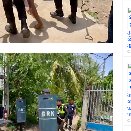
អ
សិ
រដ
01
ឯក
ល
ចេ
បម
01