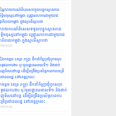
្នករាយការណ៍ពិសេសទទួលបន្ទុកស្ថានភាព
ទ្ធិមនុស្សនៅកម្ពុជា ប្ដេជ្ញាសហការជាមួយរាជ
្ឋាភិបាលកម្ពុជា ក្នុងស្មារតីស្ថាបនា
/08/2026
ឧត្ដម​ នេត្រ ភក្ត្រា ដឹកនាំកិច្ចប្រជុំបូកសរុប
ទ្ធផលការងារ ចុះមូលដ្ឋានឆមាសទី១ និងដាក់
ញទិសដៅបន្ត ដើម្បីពង្រឹងប្រសិទ្ធភាពការ
្រើប្រជាពលរដ្ឋ នៅខេត្តក្រចេះ
/08/2026