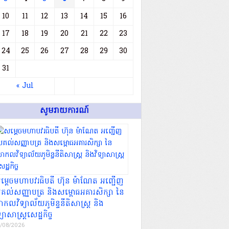
10
11
12
13
14
15
16
17
18
19
20
21
22
23
24
25
26
27
28
29
30
31
« Jul
សូមរាយការណ៍
ម្តេចមហាបវរធិបតី ហ៊ុន ម៉ាណែត អញ្ជើញ
្រគល់សញ្ញាបត្រ និងសម្ពោធអគារសិក្សា នៃ
កលវិទ្យាល័យភូមិន្ទនីតិសាស្ត្រ និង
ទ្យាសាស្ត្រសេដ្ឋកិច្ច
/08/2026