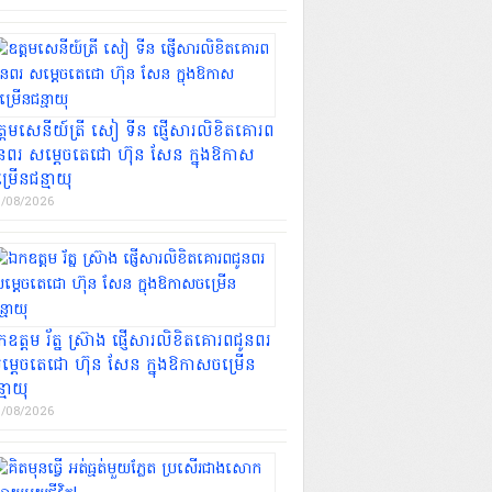
ត្តមសេនីយ៍ត្រី សៀ ទីន ផ្ញើសារលិខិតគោរព
ូនពរ សម្ដេចតេជោ ហ៊ុន សែន ក្នុងឱកាស
្រើនជន្មាយុ
/08/2026
ឧត្តម រ័ត្ន ស្រ៊ាង ផ្ញើសារលិខិតគោរពជូនពរ
ម្ដេចតេជោ ហ៊ុន សែន ក្នុងឱកាសចម្រើន
្មាយុ
/08/2026