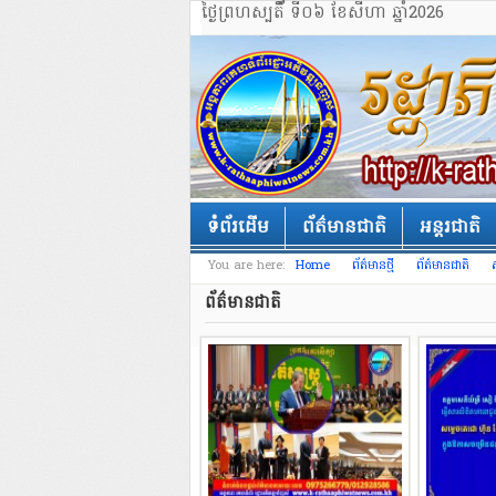
ថ្ងៃព្រហស្បតិ៍័ ទី០៦ ខែសីហា ឆ្នាំ2026
ទំព័រដើម
ព័ត៌មានជាតិ
អន្តរជាតិ
You are here:
Home
ព័ត៌មានថ្មី
ព័ត៌មានជាតិ
ព័ត៌មានជាតិ