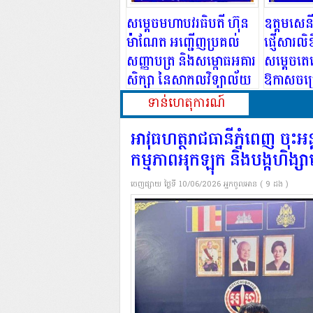
សម្តេចមហាបវរធិបតី ហ៊ុន
ឧត្តមសេនី
ម៉ាណែត អញ្ជើញប្រគល់
ផ្ញើសារល
សញ្ញាបត្រ និងសម្ពោធអគារ
សម្ដេចតេជ
សិក្សា នៃសាកលវិទ្យាល័យ
ឱកាសចម្រ
ភូមិន្ទនីតិសាស្ត្រ និង
ទាន់ហេតុការណ៍
វិទ្យាសាស្ត្រសេដ្ឋកិច្ច
អាវុធហត្ថរាជធានីភ្នំពេញ ចុះអន្
កម្មភាពអុកឡុក និងបង្កហិង្សាល
ចេញផ្សាយ
ថ្ងៃទី 10/06/2026
អ្នកចូលអាន ( 9​ ដង )