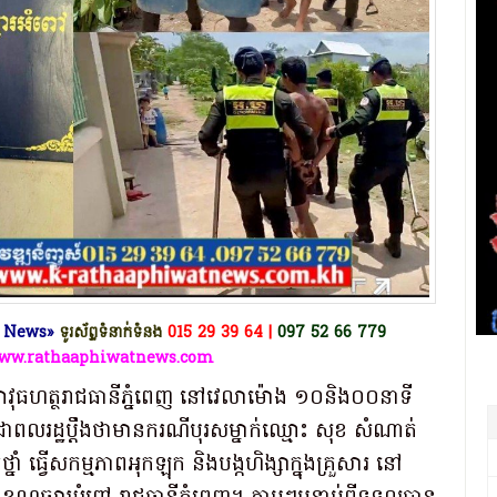
at News»
ទូរស័ព្ទទំនាក់ទំនង
015 29 39 64 |
097 52 66 779
www.rathaaphiwatnews.com
ាវុធហត្ថរាជធានីភ្នំពេញ នៅវេលាម៉ោង ១០និង០០នាទី
រជាពលរដ្ឋប្តឹងថាមានករណីបុរសម្នាក់ឈ្មោះ សុខ សំណាត់
ំ ធ្វើសកម្មភាពអុកឡុក និងបង្កហិង្សាក្នុងគ្រួសារ នៅ