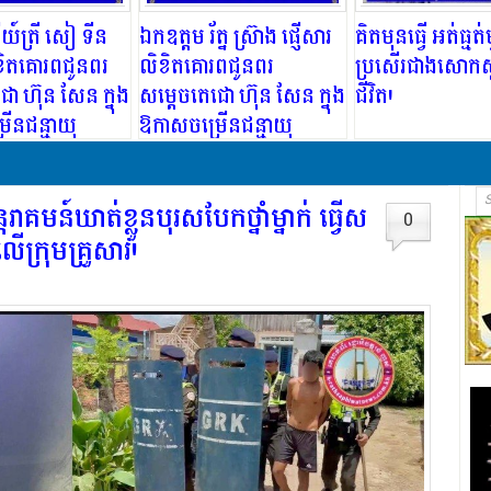
យ៍ត្រី សៀ ទីន
ឯកឧត្តម រ័ត្ន ស្រ៊ាង ផ្ញើសារ
គិតមុនធ្វើ អត់ធ្មត
ិខិតគោរពជូនពរ
លិខិតគោរពជូនពរ
ប្រសើរជាងសោកស
ោ ហ៊ុន សែន ក្នុង
សម្ដេចតេជោ ហ៊ុន សែន ក្នុង
ជីវិត!
ើនជន្មាយុ
ឱកាសចម្រើនជន្មាយុ
តរាគមន៍ឃាត់ខ្លួនបុរសបែកថ្នាំម្នាក់ ធ្វើស
0
ើក្រុមគ្រួសារ!