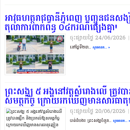
អាវុធហត្ថរាជធានីភ្នំពេញ បញ្ជូនជនស
តុលាការពាក់ព័ន្ធ ០៤ករណីផ្សេងគ្នា!
ចុះផ្សាយថ្ងៃ​ 24/06/2026
|
នៅថ្ងៃទី២៣...
សូមអានត... »
ព្រះសង្ឃ ៥ អង្គនៅវត្តសំរោងលើ ត្រូវបា
សមត្ថកិច្ច ក្រោយរកឃើញមានសារធា
ចុះផ្សាយថ្ងៃ​ 20/06/2026
|
បាត់ដំបង៖ ព្រះសង្ឃចំនួន...
សូមអានត... »