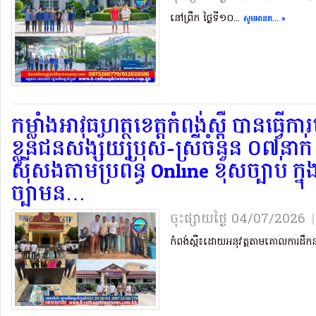
នៅព្រឹក ថ្ងៃទី១០...
សូមអានត... »
កម្លាំងអាវុធហត្ថ​ខេត្ត​កំពង់ស្ពឺ​ បានធ្វើការ
ខ្លួនជនសង្ស័យប្រុស-ស្រីចំនួន ០៧នាក់ 
ស៊ីសងតាមប្រព័ន្ធ Online ខុសច្បាប់ ​ក្នុង
ច្បាមន…
ចុះផ្សាយថ្ងៃ​ 04/07/2026
|
កំពង់ស្ពឺ​៖ដោយ​អនុវត្ត​តាម​គោលការដឹកន