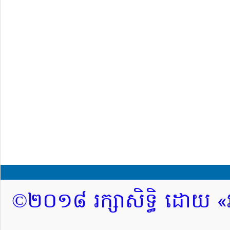
©២០១៨ រក្សាសិទ្ធិ ដោយ «រ