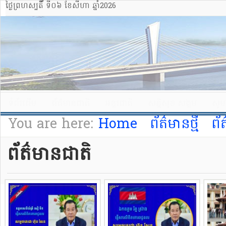
ថ្ងៃព្រហស្បតិ៍័ ទី០៦ ខែសីហា ឆ្នាំ2026
ទំព័រដើម
ព័ត៌មានជាតិ
អន្តរជាតិ
សន្តិសុខ សង្គម
សូម
You are here:
Home
ព័ត៌មានថ្មី
ព័
ព័ត៌មានជាតិ