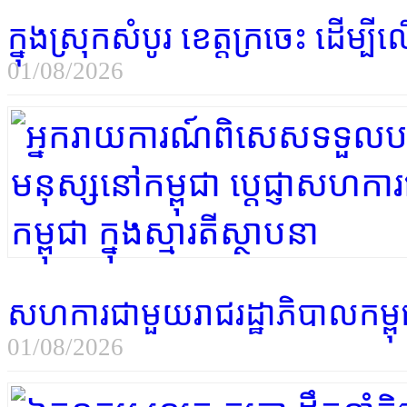
ក្នុងស្រុកសំបូរ ខេត្តក្រចេះ ដើម្
01/08/2026
សហការជាមួយរាជរដ្ឋាភិបាលកម្ពុជា 
01/08/2026