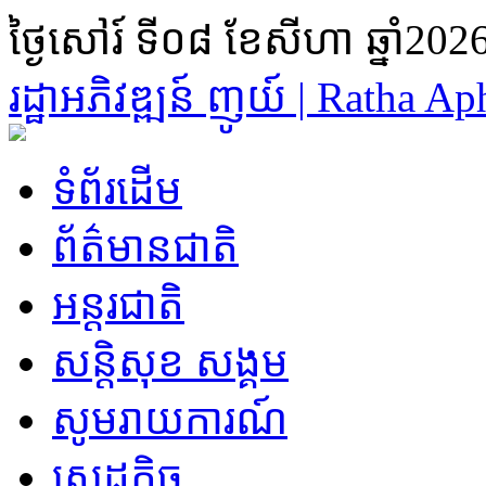
ថ្ងៃសៅរ៍ ទី០៨ ខែសីហា ឆ្នាំ202
រដ្ឋា​អភិវឌ្ឍន៍ ញូយ៍ | Ratha 
ទំព័រដើម
ព័ត៌មានជាតិ
អន្តរជាតិ
សន្តិសុខ សង្គម
សូមរាយការណ៍
សេដ្ឋកិច្ច