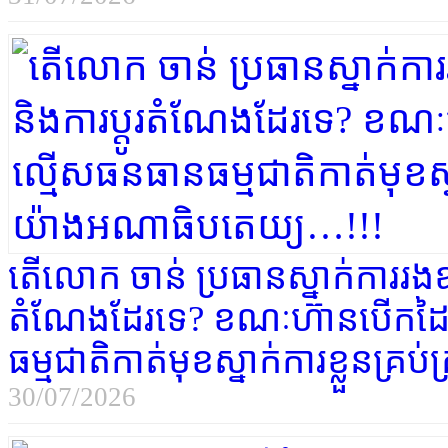
តើលោក ចាន់ ប្រធានស្នាក់ការរងឧ
តំណែងដែរទេ? ខណៈហ៊ានបើកដៃ
ធម្មជាតិកាត់មុខស្នាក់ការខ្លួនគ
30/07/2026