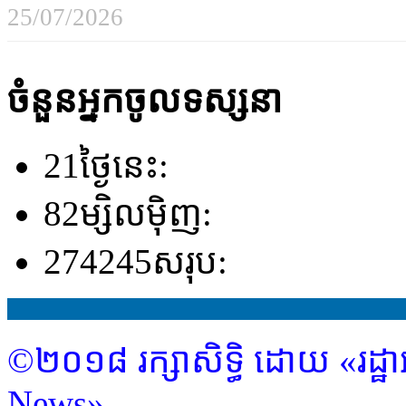
25/07/2026
ចំនួនអ្នកចូលទស្សនា
21
ថ្ងៃនេះ:
82
ម្សិលម៉ិញ:
274245
សរុប:
©២០១៨ រក្សាសិទ្ធិ ដោយ «រដ្ឋា
News»