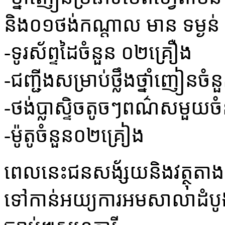
និង០១ថង់កណ្តាល មាន ទម្ងន់ 
-ទូរស័ព្ទដៃចំនួន ០២គ្រឿង
-ជញ្ជីងសម្រាប់ថ្លឹងថ្នាំញៀនច
-ថង់ប្លាស្ទិចតូចៗពណ៌សមួយចំ
-ម៉ូតូចំនួន០២គ្រៀង
ពេលនេះជនសង័្សយនិងវត្ថុតាងសមត្
ទៅកាន់អយ្យការអមសាលាដំបូងខេត្