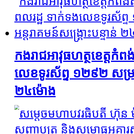
កងរាជអាវុធហត្ថខេត្តកំពង់
លេខទូរស័ព្ទ ១២៩២ សម្រាប
២៤ម៉ោង