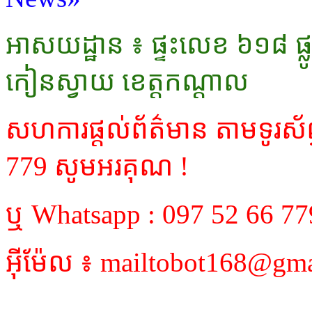
អាសយដ្ឋាន ៖ ផ្ទះលេខ ៦១៨ ផ្លូវ
កៀនស្វាយ ខេត្តកណ្ដាល
សហការផ្តល់ព័ត៌មាន តាមទូរស័
779 សូមអរគុណ !
ឬ Whatsapp : 097 52 66 77
អ៊ីម៉ែល ៖ mailtobot168@gm