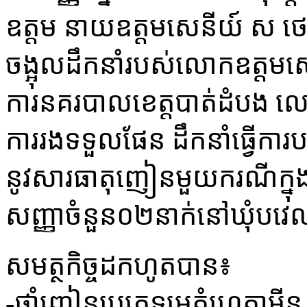
ឧត្តម នាយឧត្តម​សេនីយ៍ ស ថេ
ចង្អុលដឹកនាំរបស់លោកឧត្តម​សេ
ការនគរ​បាលខេត្តបាត់ដំបង 
ការរងទទួលផែន ដឹកនាំធ្វើការ
នូវសារធាតុញៀនមួយករណីក្នុងប
សញ្ញាចំនួន​០២នាក់នៅឃុំបវេល​
សមត្ថកិច្ចដកហូតបាន៖
-ថ្នាំញៀនប្រភេទមេតំហ្វេតាមី