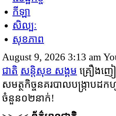
កីឡា
សិល្បៈ
សុខភាព
August 9, 2026 3:13 am
You
ជាតិ
សន្តិសុខ សង្គម
គ្រឿងញៀន
សមត្ថកិច្ចនគរបាលបង្រ្កាបដ
ចំនួន០២នាក់!