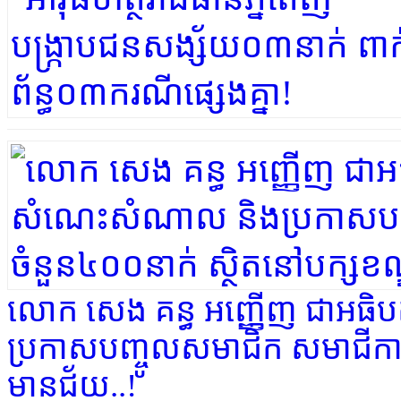
លោក សេង គន្ធ អញ្ញើញ ជាអធិប
ប្រកាសបញ្ចូលសមាជិក សមាជីការថ្
មានជ័យ..!