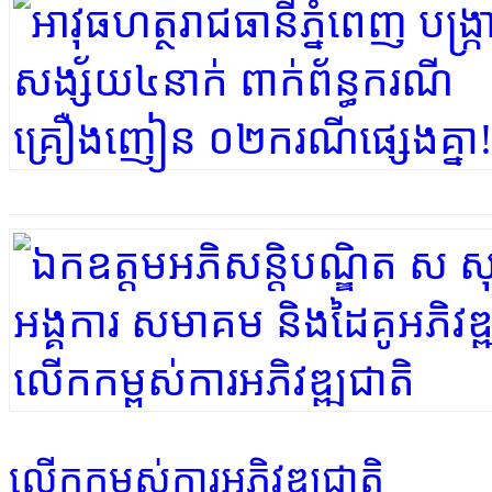
លើកកម្ពស់ការអភិវឌ្ឍជាតិ