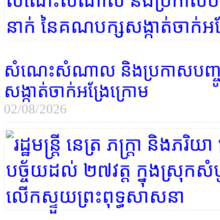
សំណេះសំណាល និងប្រកាសបញ្ចូ
សង្កាត់ចាក់អង្រែក្រោម
02/08/2026