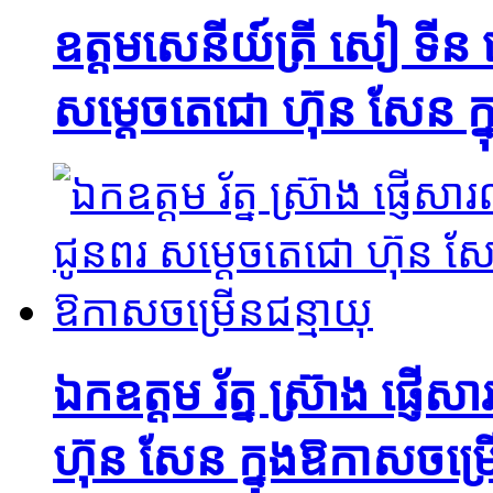
ឧត្តមសេនីយ៍ត្រី សៀ ទីន
សម្ដេចតេជោ ហ៊ុន សែន ក្
ឯកឧត្តម រ័ត្ន ស្រ៊ាង ផ្
ហ៊ុន សែន ក្នុងឱកាសចម្រ