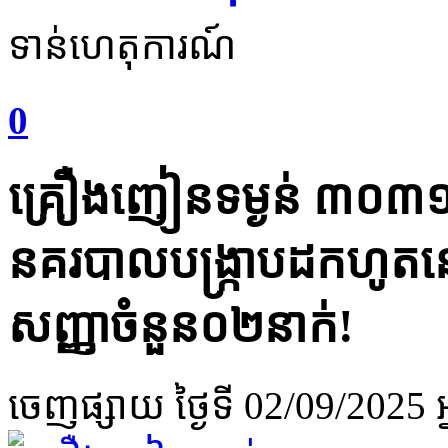
ទាន់ហេតុការណ៍
0
គ្រឿងញៀនទម្ងន់​ ៣០៣១,៣
នគរបាលបង្រ្កាបដកហូតន
សញ្ញាចំនួន០២នាក់!
ចេញផ្សាយ
ថ្ងៃទី 02/09/2025