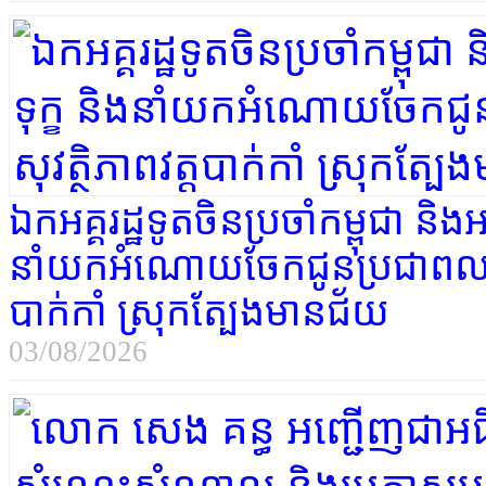
ឯកអគ្គរដ្ឋទូតចិនប្រចាំកម្ពុជា និង
នាំយកអំណោយចែកជូនប្រជាពលរដ
បាក់កាំ ស្រុកត្បែងមានជ័យ
03/08/2026