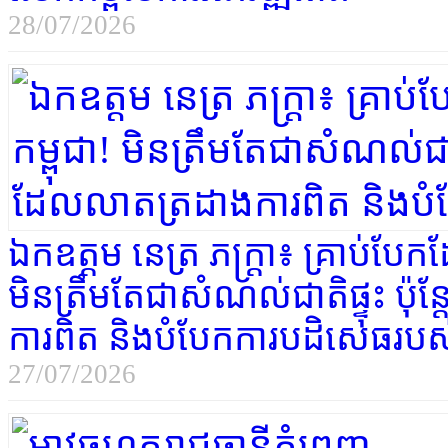
28/07/2026
ឯកឧត្តម នេត្រ ភក្រ្តា៖ គ្រាប់បែ
មិនត្រឹមតែជាសំណល់ជាតិផ្ទុះ ប៉ុ
ការពិត និងបំបែកការបដិសេធរបស
27/07/2026