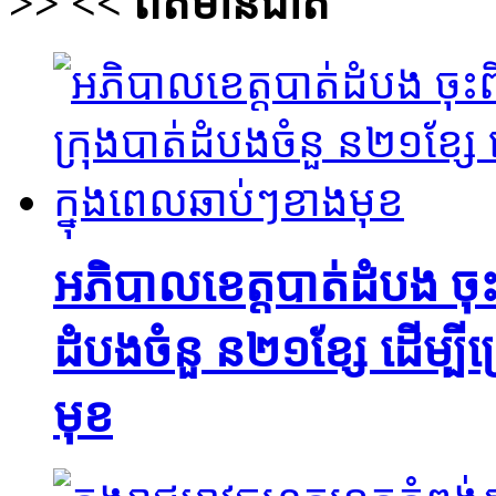
>>
<<
ព័ត៌មានជាតិ
អភិបាលខេត្តបាត់ដំបង ចុះពិនិ
ដំបងចំនួ ន២១ខ្សែ ដើម្បី
មុខ