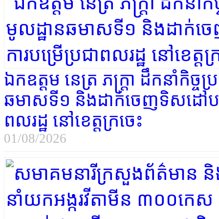
ឯកឧត្ដម​ នេត្រ ភក្ត្រា ដឹកនាំកិច្
ឆមាសទី១ និងដាក់ចេញទិសដៅបន្ត ដ
ពលរដ្ឋ នៅខេត្តក្រចេះ
01/08/2026