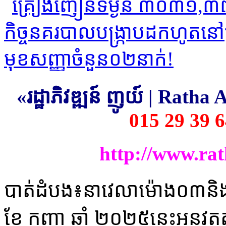
«រដ្ឋាភិវឌ្ឍន៍ ញូយ៍ | Rath
015 29 39 6
http://www.ra
បាត់ដំបង៖នាវេលាម៉ោង​០៣និង៥
ខែ កញ្ញា​ ឆ្នាំ ២០២៥នេះ​អនុវ