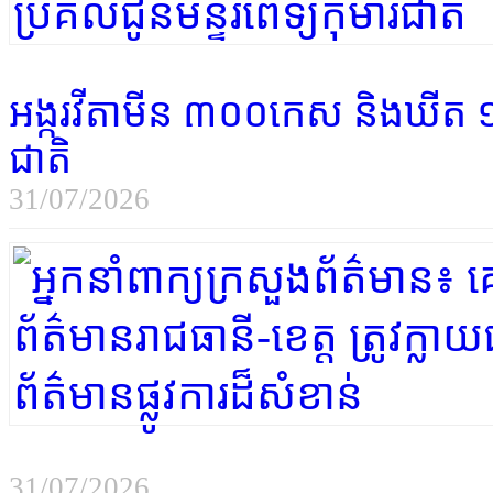
អង្ករវីតាមីន ៣០០កេស និងឃីត ១ ​
ជាតិ
31/07/2026
31/07/2026