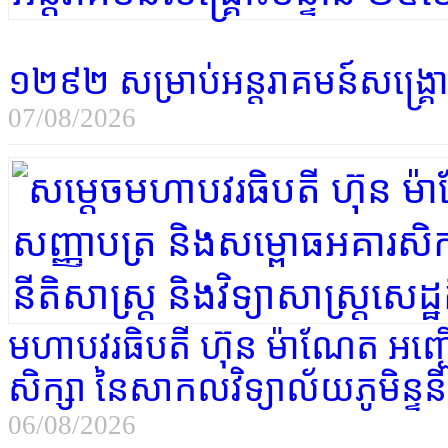
១២៩២ សម្រាប់អន្តរាគមន៍សង្គ្រោ
07/08/2026
មហាបវរធិបតី ហ៊ុន ម៉ាណែត អញ្
សិក្សា នៃសាកលវិទ្យាល័យភូមិន្ទនីតិស
06/08/2026