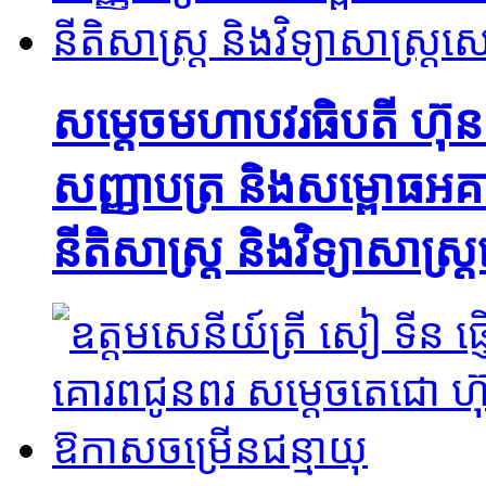
សម្តេចមហាបវរធិបតី ហ៊ុ
សញ្ញាបត្រ និងសម្ពោធអគា
នីតិសាស្ត្រ និងវិទ្យាសាស្ត្រ