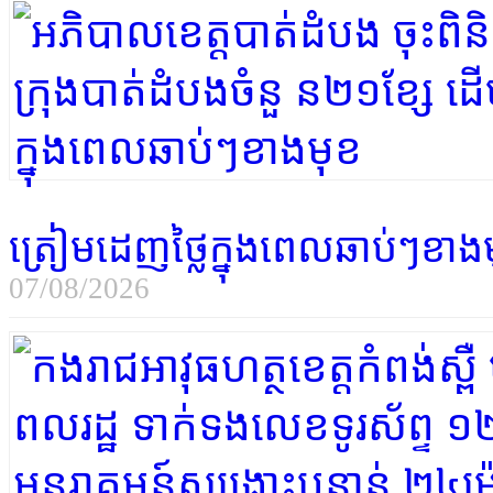
ត្រៀមដេញថ្លៃក្នុងពេលឆាប់ៗខាង
07/08/2026