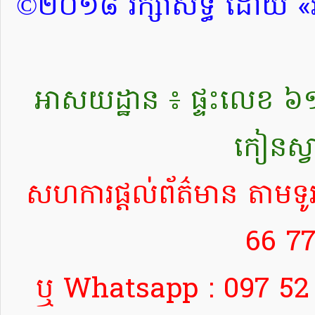
©២០១៨ រក្សាសិទ្ធិ ដោយ «រ
អាសយដ្ឋាន ៖ ផ្ទះលេខ ៦១៨ ផ
កៀនស្វ
សហការផ្តល់ព័ត៌មាន តាមទូ
66 77
ឬ Whatsapp : 097 52 