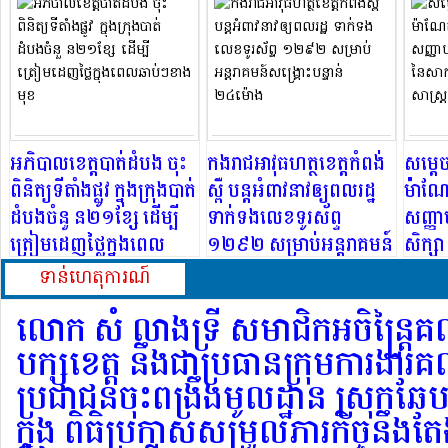
អភិបាលខេត្តបាត់ដំបង ចុះ
កងរាជអាវុធហត្ថខេត្តកំពង់
សម្តេ
ពិនិត្យទីតាំងផ្លូវ ក្នុងក្រុងបាត់
ស្ពឺ បន្តអំពាវនាវឲ្យពលរដ្ឋ
ម៉ាណែ
ដំបងចំនួ ន២១ខ្សែ ដើម្បី
ទាក់ទងលេខទូរស័ព្ទ
សញ្ញា
ត្រៀមដេញថ្លៃក្នុងពេល
១២៩២ សម្រាប់អន្តរាគមន៍
សិក្ស
ឆាប់ៗខាងមុខ
សង្គ្រោះបន្ទាន់ ២៤ម៉ោង
ភូមិន្ទ
ទាន់ហេតុការណ៍
វិទ្យាស
លោក សំ លាងទ្រី សមាជិកអចិន្ត្រៃគ
បក្សខេត្ត នឹងជាប្រធានក្រុមការងារ
ប្រជាជនចុះពង្រឹងមូលដ្ឋាន ស្រុកឆែ
ក្នុង ពិធិប្រកាសសម្រួលភារកិច្ចនឹងត