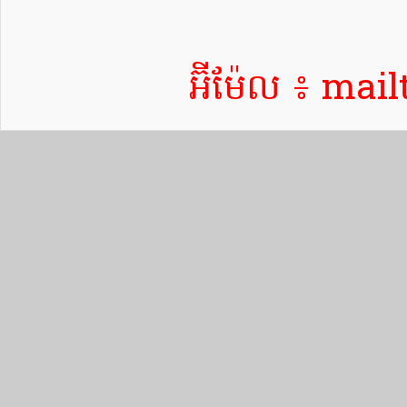
អ៊ីម៉ែល ៖ ma