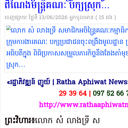
តំណែងមន្រ្តីគណៈ បក្សស្រុក…
ចេញផ្សាយ
ថ្ងៃទី 13/06/2026
អ្នកចូលអាន ( 15​ ដង )
«រដ្ឋាភិវឌ្ឍន៍ ញូយ៍ | Ratha Aphiwat News
29 39 64 |
097 52 66 
http://www.rathaaphiwat
ព្រះវិហារ៖
លោក សំ លាងទ្រី ស