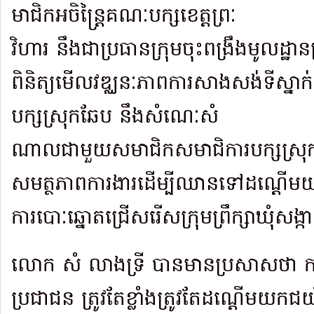
មាជិកអចិន្ត្រៃគណៈបក្សខេត្តព្រៈ
វិហារ នឹងជាប្រធានក្រុមចុះពង្រឹងមូលដ្ឋា
ពិនិត្យមើលវឌ្ឈនៈភាពការសាងសង់ទីស្នាក់
បក្សស្រុកឆែប នឹងសំណេៈសំ
ណាលជាមួយសមាជិកសមាជិការបក្សស្រុក ដ
សមត្ថភាពការងារដើម្បីឈានទៅដណ្តើមយក
ការបោៈឆ្នោតជ្រើសរើសក្រុមព្រឹក្សាឃុំសង
លោក សំ លាងទ្រី បានមានប្រសាសថា ក
ប្រជាជន ត្រូវតែខ្លាំងត្រូវតែដណ្តើមយកជ