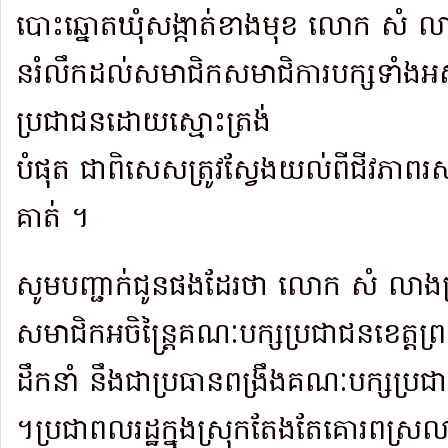
បោះឆ្នោតឃុំសង្កាត់ខាងមុខ លោក សំ លាង
នរំលឹកដល់សមាជិកសមាជិការបក្សទាំងអស់ត
ប្រជាជនដោយស្មោះត្រង់
បំផុត ជាពិសេសត្រូវស្វែងយល់ពីជីវភាពរស់
គាត់ ។​
សូមបញ្ជាក់ជូនផងដែរថា លោក សំ លាងទ្
សមាជិកអចិន្ត្រៃគណៈបក្សប្រជាជនខេត្តព្រ
ដឹកនាំ នឹងជាប្រធានពង្រឹងគណៈបក្សប្រជ
។​ប្រជាពលរដ្ឋក្នុងស្រុកតែងតែគោរពស្រ