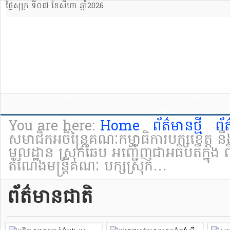
ថ្ងៃសុក្រ ទី០៧ ខែសីហា ឆ្នាំ2026
ទំព័រដើម
ព័ត៌មានជាតិ
អន្តរជាតិ
សន្តិសុខ សង្គម
សូម
You are here:
Home
ព័ត៌មានថ្មី
ព័
សមាជិកអចិន្ត្រៃគណៈកម្មាធិការបក្សខេត្ត 
មូលដ្ឋាន ស្រុកឆែប អញ្ជើញជាអធិបតីក្នុង 
តំណែងមន្រ្តីគណៈ បក្សស្រុក…
ព័ត៌មានជាតិ