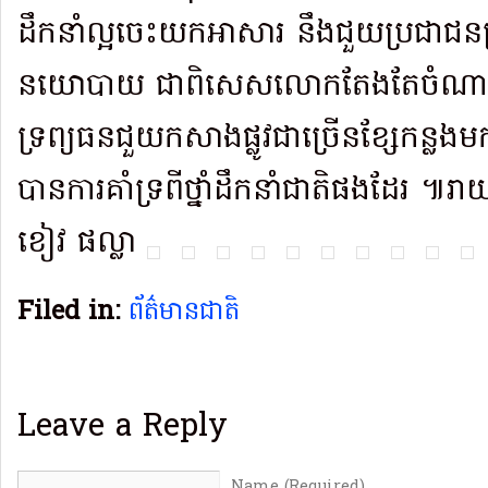
ដឹកនាំល្អចេះយកអាសារ នឹងជួយប្រជាជនគ្រ
នយោបាយ ជាពិសេសលោកតែងតែចំណ
ទ្រព្យធនជួយកសាងផ្លូវជាច្រើនខ្សែកន្
បានការគាំទ្រពីថ្នាំដឹកនាំជាតិផងដែរ
ខៀវ ផល្លា
Filed in:
ព័ត៌មានជាតិ
Leave a Reply
Name (Required)