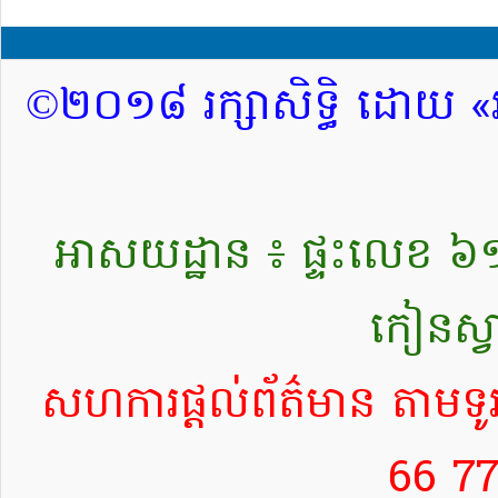
©២០១៨ រក្សាសិទ្ធិ ដោយ «រ
អាសយដ្ឋាន ៖ ផ្ទះលេខ ៦១៨ ផ
កៀនស្វ
សហការផ្តល់ព័ត៌មាន តាមទូ
66 77