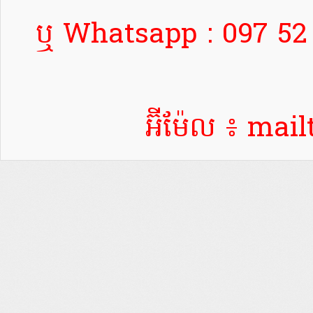
ឬ Whatsapp : 097 52 
អ៊ីម៉ែល ៖ ma