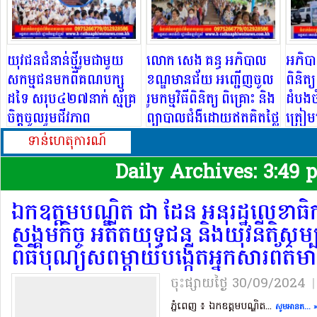
យុវជនជំនាន់ថ្មីរួមជាមួយ
លោក សេង គន្ធ អភិបាល
អភិបា
សកម្មជនមកពីគណបក្ស
ខណ្ឌមានជ័យ​ អញ្ជើញចូល
ពិនិត្យ
ដទៃ សរុប៤២៧នាក់ ស្ម័គ្រ
រួមកម្មវិធីពិនិត្យ ពិគ្រោះ និង
ដំបងច
ចិត្តចូលរួមជីវភាព
ព្យាបាលជំងឺដោយឥតគិតថ្លៃ
ត្រៀម
នយោបាយជាមួយគណបក្ស
ជូនប្រជាពលរដ្ឋក្នុងខណ្ឌ
ឆាប់ៗ
ទាន់ហេតុការណ៍
ប្រជាជនកម្ពុជា ក្នុងសង្កាត់
មានជ័យ ក្រោមអធិបតីភាព
Daily Archives:
3:49 
ព្រែកកំពឹស!
ដ៏ខ្ពង់ខ្ពស់​ឯកឧត្តម ស៊ុន
ចាន់ថុល រដ្ឋមន្ត្រី និងជាអនុ
ឯកឧត្តម​បណ្ឌិត​ ជា​ ដែន​ អនុរដ្ឋលេខាធិក
ប្រធានទី១ ក្រុមប្រឹក្សា
សង្គមកិច្ច​ អតីត​យុទ្ធជន​ និងយុវនីតិសម្
អភិវឌ្ឍន៍កម្ពុជា
ពិធី​បុណ្យសព​ម្ដាយ​បង្កើត​អ្នកសារព័ត៌មា
ចុះផ្សាយថ្ងៃ​ 30/09/2024
|
ភ្នំពេញ ៖​ ឯកឧត្ដម​បណ្ឌិត​...
សូមអានត... »