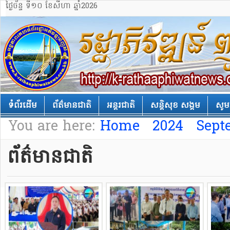
ថ្ងៃច័ន្ទ ទី១០ ខែសីហា ឆ្នាំ2026
ទំព័រដើម
ព័ត៌មានជាតិ
អន្តរជាតិ
សន្តិសុខ សង្គម
សូម
You are here:
Home
2024
Sept
ព័ត៌មានជាតិ