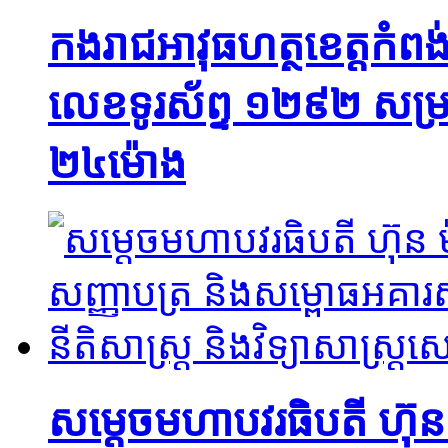
កងរាជអាវុធហត្ថខេត្តកំពង់
លេខទូរស័ព្ទ ១២៩២ សម្រាប
២៤ម៉ោង
សម្តេចមហាបវរធិបតី ហ៊ុ