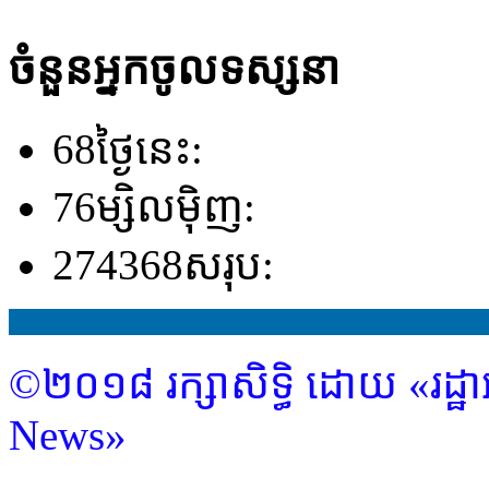
ចំនួនអ្នកចូលទស្សនា
68
ថ្ងៃនេះ:
76
ម្សិលម៉ិញ:
274368
សរុប:
©២០១៨ រក្សាសិទ្ធិ ដោយ «រដ្ឋា
News»