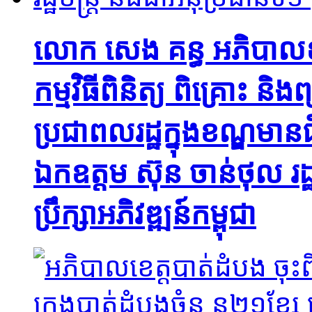
លោក សេង គន្ធ អភិបាលខ
កម្មវិធីពិនិត្យ ពិគ្រោះ ន
ប្រជាពលរដ្ឋក្នុងខណ្ឌមានជ
ឯកឧត្តម ស៊ុន ចាន់ថុល រដ្ឋ
ប្រឹក្សាអភិវឌ្ឍន៍កម្ពុជា