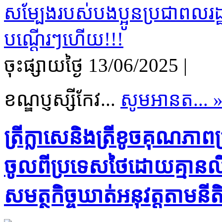
ចុះផ្សាយថ្ងៃ​ 13/06/2025
|
ខណ្ឌប្ញស្សីកែវ...
សូមអានត... 
ត្រីក្លាសេនិងត្រីខូចគុណ
ចូលពីប្រទេសថៃដោយគ្មានលិខិត
សមត្ថកិច្ចឃាត់អនុវត្តតាមនីតិវ