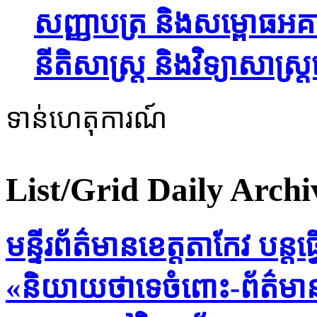
សញ្ញាបត្រ និងសម្ពោធអគា
នីតិសាស្ត្រ និងវិទ្យាសាស្ត្រ
ទាន់ហេតុការណ៍
List/Grid
Daily Archi
មន្ទីរព័ត៌មានខេត្តតាកែវ បន្តធ្
«និយាយថាទេចំពោះ-ព័ត៌មាន