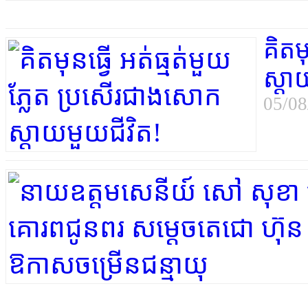
គិតម
ស្ដា
05/08