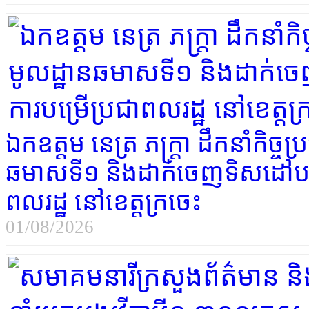
ឯកឧត្ដម​ នេត្រ ភក្ត្រា ដឹកនាំកិច្
ឆមាសទី១ និងដាក់ចេញទិសដៅបន្ត ដ
ពលរដ្ឋ នៅខេត្តក្រចេះ
01/08/2026