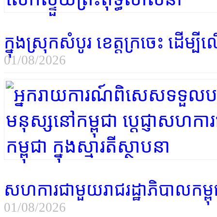
ក្នុងស្រុកសំបូរ ខេត្តក្រចេះ ដើម្
01/08/2026
សហការជាមួយរាជរដ្ឋាភិបាលកម្ពុជា 
01/08/2026