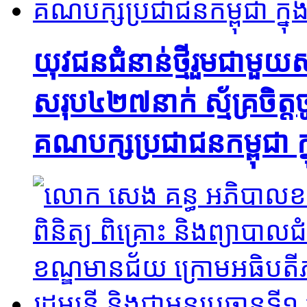
យុវជនជំនាន់ថ្មីរួមជាម
សរុប៤២៧នាក់ ស្ម័គ្រចិ
គណបក្សប្រជាជនកម្ពុជា ក្ន