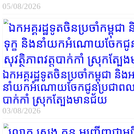
05/08/2026
ឯកអគ្គរដ្ឋទូតចិនប្រចាំកម្ពុជា និង
នាំយកអំណោយចែកជូនប្រជាពលរដ
បាក់កាំ ស្រុកត្បែងមានជ័យ
03/08/2026