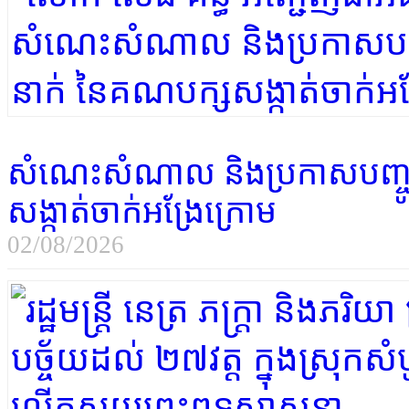
សំណេះសំណាល និងប្រកាសបញ្ចូ
សង្កាត់ចាក់អង្រែក្រោម
02/08/2026