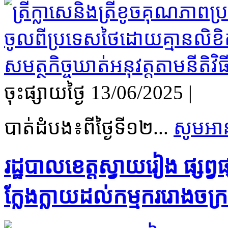
ចុះផ្សាយថ្ងៃ​ 13/06/2025
|
បាត់ដំបង៖ពីថ្ងៃទី១២...
សូមអាន
រដ្ឋបាលខេត្តស្វាយរៀង ផ្សព
ក្លែងក្លាយដល់កម្មកររោងចក្