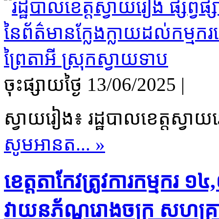
ចុះផ្សាយថ្ងៃ​ 13/06/2025
|
ស្វាយរៀង៖ រដ្ឋបាលខេត្តស្វាយ
សូមអានត... »
ខេត្តតាកែវត្រូវការកម្មករ ១៤
វាយនភ័ណ្ឌរោងចក្រ​ សហគ្រា