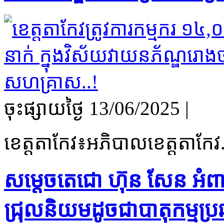
ចុះផ្សាយថ្ងៃ​ 13/06/2025
|
ខេត្តតាកែវ​៖អភិបាលខេត្តតាកែវ​
សម្តេចតេជោ ហ៊ុន សែន អំពាវដ
ជ្រុលនិយមដូចជាបាតុកម្មប្រឆ