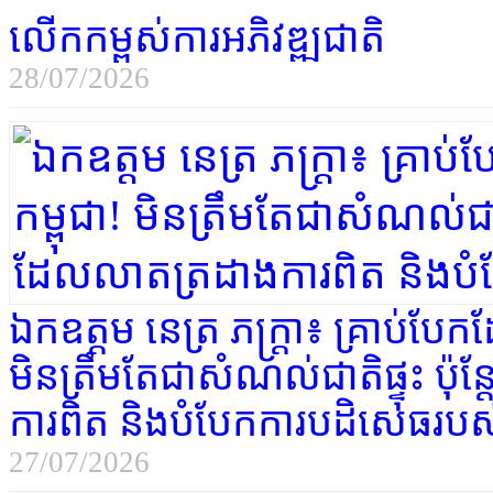
លើកកម្ពស់ការអភិវឌ្ឍជាតិ
28/07/2026
ឯកឧត្តម នេត្រ ភក្រ្តា៖ គ្រាប់បែ
មិនត្រឹមតែជាសំណល់ជាតិផ្ទុះ ប៉ុ
ការពិត និងបំបែកការបដិសេធរបស
27/07/2026