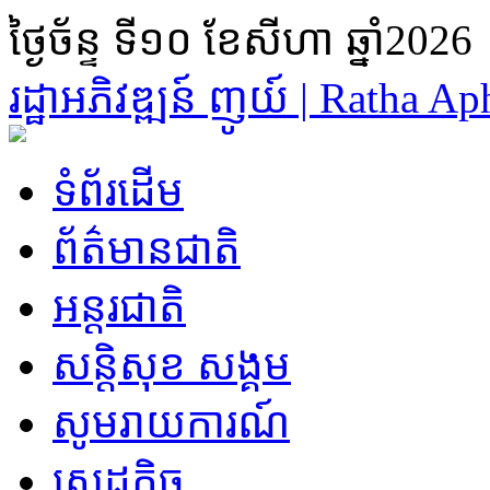
ថ្ងៃច័ន្ទ ទី១០ ខែសីហា ឆ្នាំ2026
រដ្ឋា​អភិវឌ្ឍន៍ ញូយ៍ | Ratha 
ទំព័រដើម
ព័ត៌មានជាតិ
អន្តរជាតិ
សន្តិសុខ សង្គម
សូមរាយការណ៍
សេដ្ឋកិច្ច