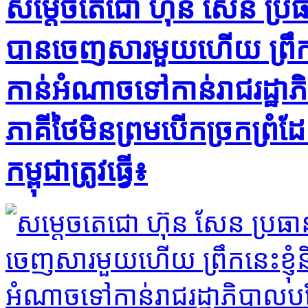
សម្តេចតេជោ ហ៊ុន សែន ប្រធ
បានចេញសារមួយហើយ ព្រឹកនេះ
កាន់អំណាចទៅកាន់រាជរដ្ឋាភ
ភាគីថៃមិនព្រមបើកច្រកព្រំ
កម្ពុជាត្រូវធ្វើ៖