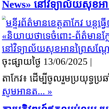
News» នៅវិទ្យាល័យសុខអានព
ចុះផ្សាយថ្ងៃ​ 13/06/2025
|
តាកែវ៖ ដើម្បីចូលរួមប្រយុទ្ធប្រឆ
សូមអានត... »