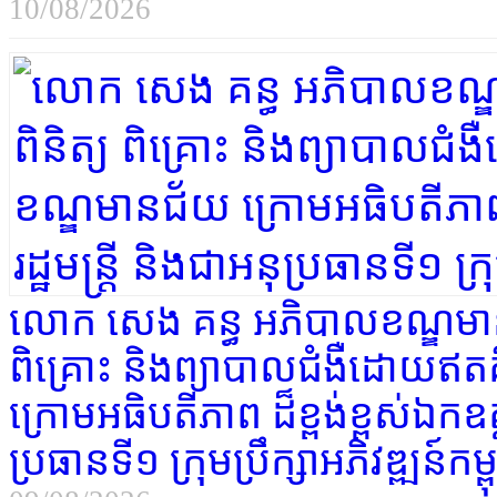
10/08/2026
លោក សេង គន្ធ អភិបាលខណ្ឌមានជ័
ពិគ្រោះ និងព្យាបាលជំងឺដោយឥតគិ
ក្រោមអធិបតីភាព ដ៏ខ្ពង់ខ្ពស់​ឯកឧត្
ប្រធានទី១ ក្រុមប្រឹក្សាអភិវឌ្ឍន៍កម្ព