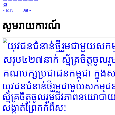
30
« May
Jul »
សូមរាយការណ៍
យុវជនជំនាន់ថ្មីរួមជាមួយសកម
ស្ម័គ្រចិត្តចូលរួមជីវភាពនយោបា
សង្កាត់ព្រែកកំពឹស!