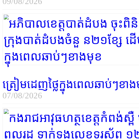
09/08/2026
ត្រៀមដេញថ្លៃក្នុងពេលឆាប់ៗខាង
07/08/2026