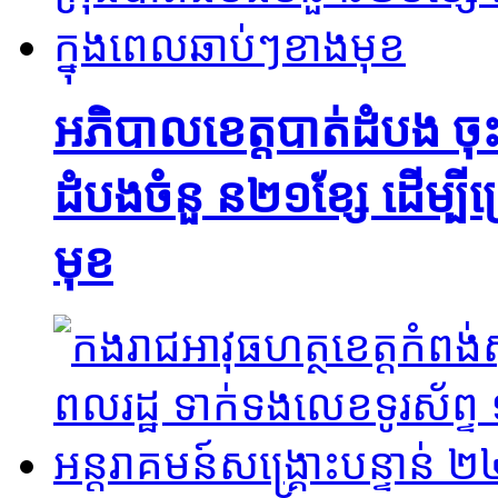
អភិបាលខេត្តបាត់ដំបង ចុះពិនិ
ដំបងចំនួ ន២១ខ្សែ ដើម្បី
មុខ