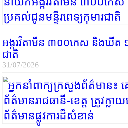
អង្ករវីតាមីន ៣០០កេស និងឃីត ១ ​
ជាតិ
31/07/2026