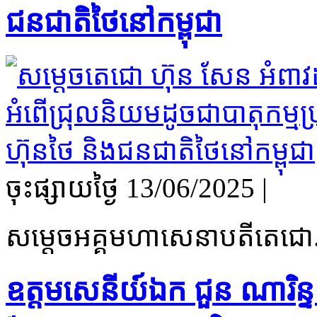
ជនជាតិថៃនៅកម្ពុជា
ចុះផ្សាយថ្ងៃ​ 13/06/2025
|
សម្តេចអគ្គមហាសេនាបតីតេជោ.
ឧត្តមសេនីយ៍ឯក ជួន ណារិន្