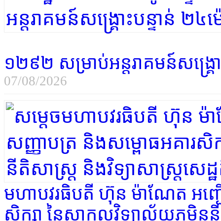
១២៩២ សម្រាប់អន្តរាគមន៍សង្គ្រោ
07/08/2026
មហាបវរធិបតី ហ៊ុន ម៉ាណែត អញ្
សិក្សា នៃសាកលវិទ្យាល័យភូមិន្ទនីតិស