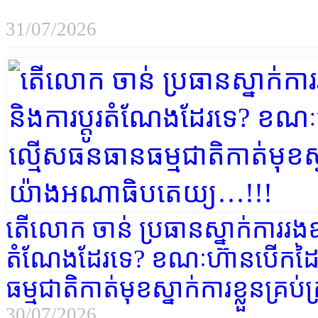
31/07/2026
តើលោក ចាន់ ប្រធានស្នាក់ការរងឧ
តំណែងដែរទេ? ខណៈហ៊ានបើកដៃ
ធម្មជាតិកាត់មុខស្នាក់ការខ្លួនគ
30/07/2026