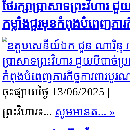
ថែរក្សាប្រាសាទព្រះវិហារ ជួយ
កម្លាំងជួរមុខ​កំពុងបំពេញភារ
ចុះផ្សាយថ្ងៃ​ 13/06/2025
|
ព្រះវិហារ៖...
សូមអានត... »