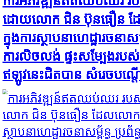
ការអភិវឌ្ឍន៍ឥតឈប់ឈរ របស់
ដោយលោក ជិន ប៊ុនធឿន ដែ
ក្នុងការស្ថាបនាហេដ្ឋារចនាសម
ការលិចលង់ ផ្ទះសម្បែងរបស់ប
ឥឡូវនេះជិតបាន សំរេចបណ្