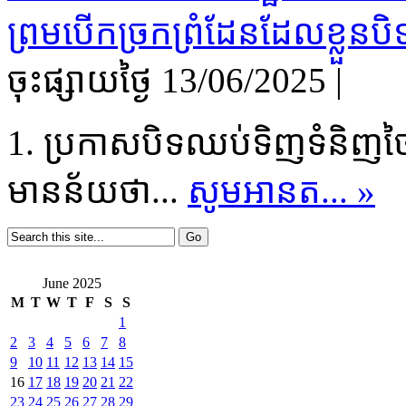
ចុះផ្សាយថ្ងៃ​ 13/06/2025
|
1. ប្រកាសបិទឈប់ទិញទំនិញថៃមកប្
មានន័យថា...
សូមអានត... »
June 2025
M
T
W
T
F
S
S
1
2
3
4
5
6
7
8
9
10
11
12
13
14
15
16
17
18
19
20
21
22
23
24
25
26
27
28
29