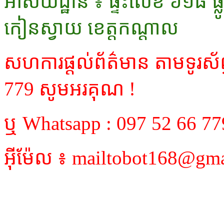
អាសយដ្ឋាន ៖ ផ្ទះលេខ ៦១៨ ផ្លូវ
កៀនស្វាយ ខេត្តកណ្ដាល
សហការផ្តល់ព័ត៌មាន តាមទូរស័
779 សូមអរគុណ !
ឬ Whatsapp : 097 52 66 77
អ៊ីម៉ែល ៖ mailtobot168@gm