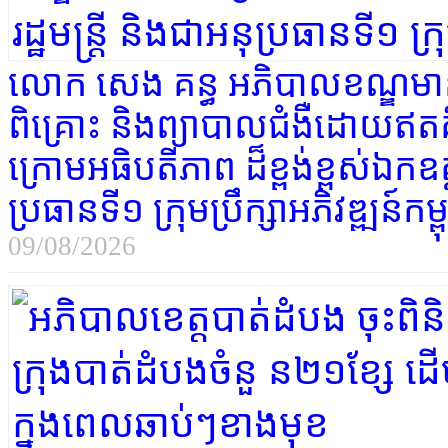
លោក សេង គន្ធ អភិបាលខណ្ឌមានជ័
ពិគ្រោះ និងព្យាបាលជំងឺដោយឥតគិ
ក្រោមអធិបតីភាព ដ៏ខ្ពង់ខ្ពស់​ឯកឧត្
ប្រធានទី១ ក្រុមប្រឹក្សាអភិវឌ្ឍន៍កម្ព
09/08/2026