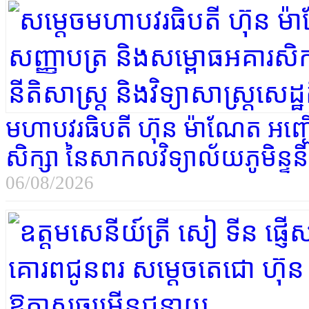
មហាបវរធិបតី ហ៊ុន ម៉ាណែត អញ្
សិក្សា នៃសាកលវិទ្យាល័យភូមិន្ទនីតិស
06/08/2026