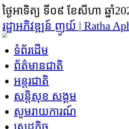
ថ្ងៃអាទិត្យ ទី០៩ ខែសីហា ឆ្នាំ2
រដ្ឋា​អភិវឌ្ឍន៍ ញូយ៍ | Ratha 
ទំព័រដើម
ព័ត៌មានជាតិ
អន្តរជាតិ
សន្តិសុខ សង្គម
សូមរាយការណ៍
សេដ្ឋកិច្ច