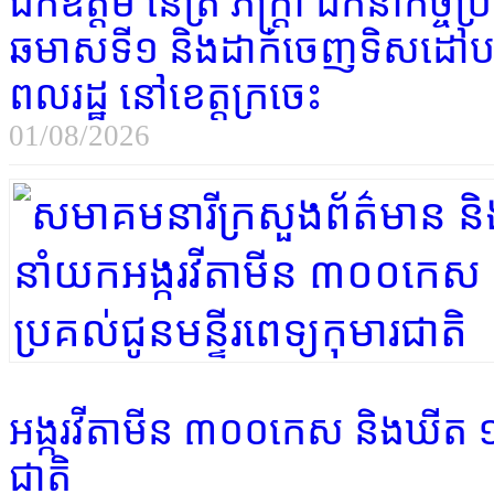
ឯកឧត្ដម​ នេត្រ ភក្ត្រា ដឹកនាំកិច្
ឆមាសទី១ និងដាក់ចេញទិសដៅបន្ត ដ
ពលរដ្ឋ នៅខេត្តក្រចេះ
01/08/2026
អង្ករវីតាមីន ៣០០កេស និងឃីត ១ ​
ជាតិ