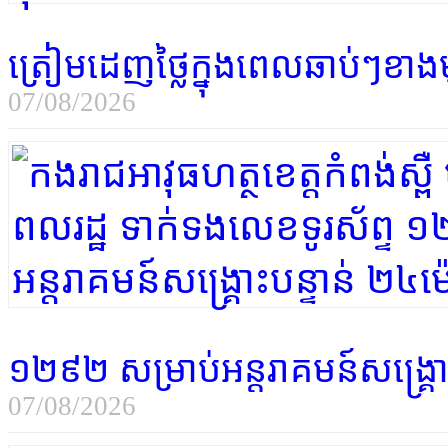
ត្រៀមដេញថ្លៃក្នុងពេលឆាប់ៗខាង
07/08/2026
១២៩២ សម្រាប់អន្តរាគមន៍សង្គ្រោ
07/08/2026