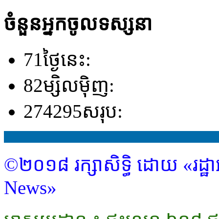
ចំនួនអ្នកចូលទស្សនា
71
ថ្ងៃនេះ:
82
ម្សិលម៉ិញ:
274295
សរុប:
©២០១៨ រក្សាសិទ្ធិ ដោយ «រដ្ឋា
News»