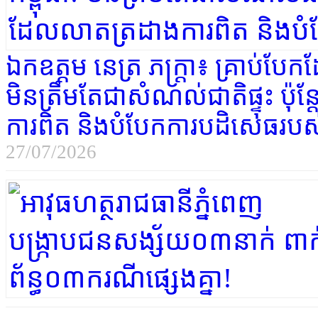
ឯកឧត្តម នេត្រ ភក្រ្តា៖ គ្រាប់បែ
មិនត្រឹមតែជាសំណល់ជាតិផ្ទុះ ប៉ុ
ការពិត និងបំបែកការបដិសេធរបស
27/07/2026