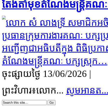
តែងតាំមុខតំណែងមន្រ្តីគណៈ
ចុះផ្សាយថ្ងៃ​ 13/06/2026
|
ព្រះវិហារ៖លោក...
សូមអានត...