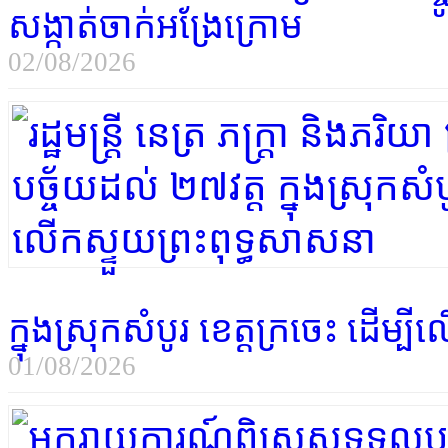
សង្កាត់ចាក់អង្រែក្រោម
02/08/2026
ក្នុងស្រុកសំបូរ ខេត្តក្រចេះ ដើម្
01/08/2026