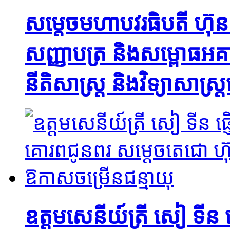
សម្តេចមហាបវរធិបតី ហ៊ុ
សញ្ញាបត្រ និងសម្ពោធអគា
នីតិសាស្ត្រ និងវិទ្យាសាស្ត្រ
ឧត្តមសេនីយ៍ត្រី សៀ ទីន