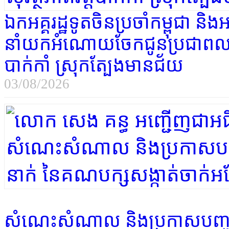
ឯកអគ្គរដ្ឋទូតចិនប្រចាំកម្ពុជា និង
នាំយកអំណោយចែកជូនប្រជាពលរដ
បាក់កាំ ស្រុកត្បែងមានជ័យ
03/08/2026
សំណេះសំណាល និងប្រកាសបញ្ចូ