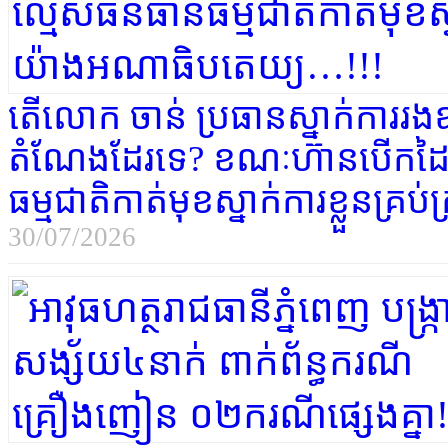
តើលោក ចាន់ ប្រធានស្នាក់ការរងឧ
តំណែងដែរទេ? ខណៈហ៊ានបើកដៃ
ធម្មជាតិកាត់មុខស្នាក់ការខ្លួនគ
30/07/2026