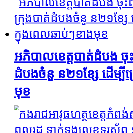
អភិបាលខេត្តបាត់ដំបង ចុះពិនិ
ដំបងចំនួ ន២១ខ្សែ ដើម្បី
មុខ