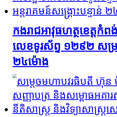
កងរាជអាវុធហត្ថខេត្តកំពង់
លេខទូរស័ព្ទ ១២៩២ សម្រាប
២៤ម៉ោង