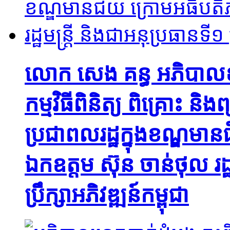
លោក សេង គន្ធ អភិបាលខ
កម្មវិធីពិនិត្យ ពិគ្រោះ ន
ប្រជាពលរដ្ឋក្នុងខណ្ឌមានជ
ឯកឧត្តម ស៊ុន ចាន់ថុល រដ្ឋ
ប្រឹក្សាអភិវឌ្ឍន៍កម្ពុជា