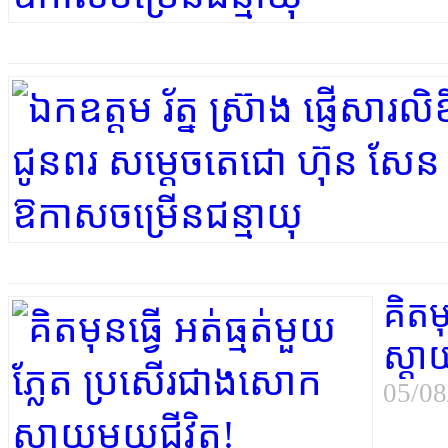
គិតម
ស្ដា
05/08