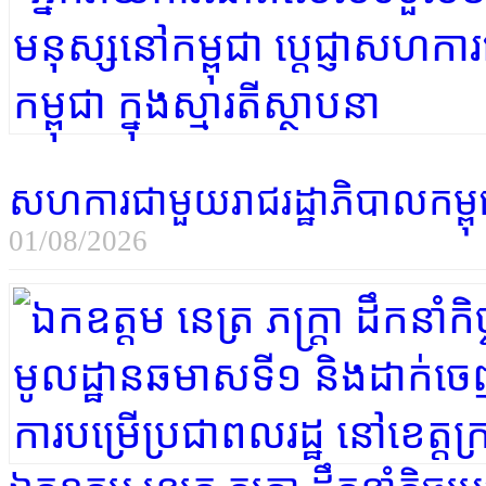
សហការជាមួយរាជរដ្ឋាភិបាលកម្ពុជា 
01/08/2026