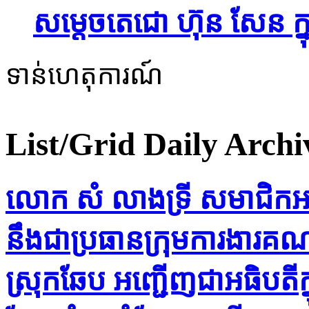
សម្ដេចតេជោ ហ៊ុន សែន ក្
ទាន់ហេតុការណ៍
List/Grid
Daily Archi
លោក សំ លាងទ្រី សមាជិកអចិន
នឹងជាប្រធានក្រុមការងារគណៈ
ស្រុកឆែប អញ្ជើញជាអធិបតីក្ន